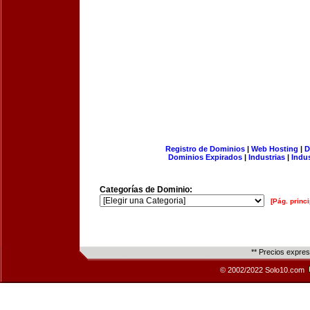
Registro de Dominios
|
Web Hosting
|
D
Dominios Expirados
|
Industrias
|
Indu
Categorías de Dominio:
[Pág. princi
** Precios expre
© 2002/2022 Solo10.com