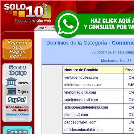
Dominios de la Categoría -
Comunica
37 dominios en esta categ
Mostrando 1 de 37
Nombre de Dominio
Prec
ventademoviles.com
Ofe
telefoniaempresas.com
$4
telefoniadigital.com
Ofe
sutelefonomovil.com
Ofe
solucionesdetelefonia.com
Ofe
planmovil.com
Ofe
pagospormovil.com
Ofe
noticiasentucelular.com
Ofe