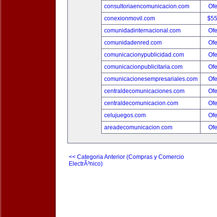
consultoriaencomunicacion.com
Ofe
conexionmovil.com
$5
comunidadinternacional.com
Ofe
comunidadenred.com
Ofe
comunicacionypublicidad.com
Ofe
comunicacionpublicitaria.com
Ofe
comunicacionesempresariales.com
Ofe
centraldecomunicaciones.com
Ofe
centraldecomunicacion.com
Ofe
celujuegos.com
Ofe
areadecomunicacion.com
Ofe
<< Categoria Anterior (Compras y Comercio
ElectrÃ³nico)