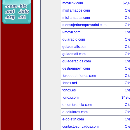
movilink.com
$2,
misllamados.com
Ofe
misllamadas.com
Ofe
mensajeriaempresarial.com
Ofe
i-movil.com
Ofe
guiaradio.com
Ofe
guiaemails.com
Ofe
guiaemail.com
Ofe
guiaderadios.com
Ofe
gestionmovil.com
Ofe
forodeopiniones.com
Ofe
fonox.net
Ofe
fonox.es
Ofe
fonox.com
$49,
e-conferencia.com
Ofe
e-celulares.com
Ofe
e-boletin.com
Ofe
contactosprivados.com
Ofe