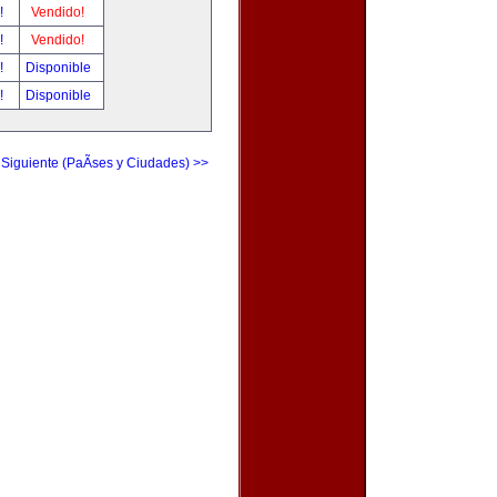
r!
Vendido!
r!
Vendido!
r!
Disponible
r!
Disponible
 Siguiente (PaÃ­ses y Ciudades) >>