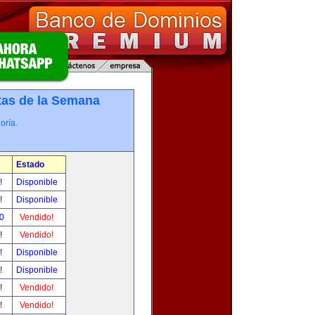
tas de la Semana
oría.
Estado
r!
Disponible
r!
Disponible
00
Vendido!
r!
Vendido!
r!
Disponible
r!
Disponible
r!
Vendido!
r!
Vendido!