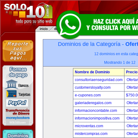
Dominios de la Categoría -
Ofer
12 dominios en esta categ
Mostrando 1 de 12
Nombre de Dominio
Precio
consultoriaenseguridad.com
Oferta
customersloyalty.com
Oferta
e-cupones.com
$750.
galeriaderegalos.com
Oferta
informacioncontable.com
Oferta
informacionimpositiva.com
Oferta
microventas.com
Oferta
mistercompras.com
Oferta