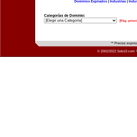
Dominios Expirados
|
Industrias
|
Indu
Categorías de Dominio:
[Pág. princi
** Precios expre
© 2002/2022 Solo10.com