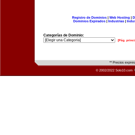
Registro de Dominios
|
Web Hosting
|
D
Dominios Expirados
|
Industrias
|
Indu
Categorías de Dominio:
[Pág. princi
** Precios expre
© 2002/2022 Solo10.com