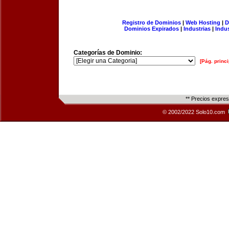
Registro de Dominios
|
Web Hosting
|
D
Dominios Expirados
|
Industrias
|
Indu
Categorías de Dominio:
[Pág. princi
** Precios expre
© 2002/2022 Solo10.com