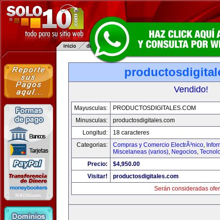
productosdigita
Vendido!
Mayusculas:
PRODUCTOSDIGITALES.COM
Minusculas:
productosdigitales.com
Longitud:
18 caracteres
Categorias:
Compras y Comercio ElectrÃ³nico
,
Info
Miscelaneas (varios)
,
Negocios
,
Tecnol
Precio:
$4,950.00
Visitar!
productosdigitales.com
Serán consideradas ofer