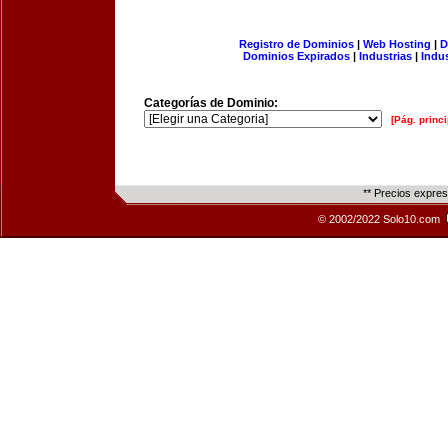
Registro de Dominios
|
Web Hosting
|
D
Dominios Expirados
|
Industrias
|
Indu
Categorías de Dominio:
[Pág. princi
** Precios expre
© 2002/2022 Solo10.com