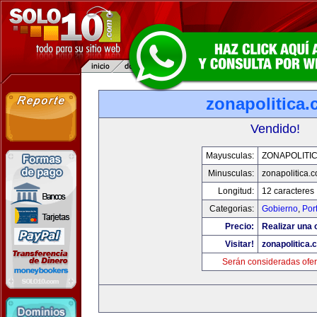
zonapolitica
Vendido!
Mayusculas:
ZONAPOLITI
Minusculas:
zonapolitica.
Longitud:
12 caracteres
Categorias:
Gobierno
,
Por
Precio:
Realizar una o
Visitar!
zonapolitica.
Serán consideradas ofer