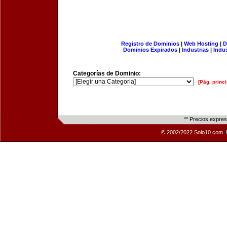
Registro de Dominios
|
Web Hosting
|
D
Dominios Expirados
|
Industrias
|
Indu
Categorías de Dominio:
[Pág. princi
** Precios expre
© 2002/2022 Solo10.com