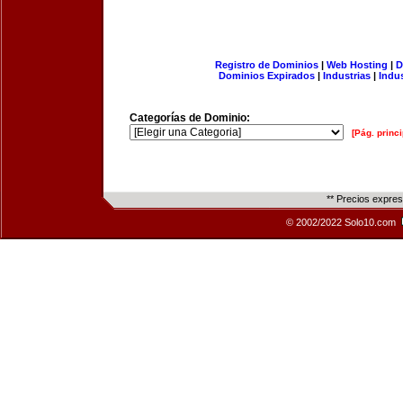
Registro de Dominios
|
Web Hosting
|
D
Dominios Expirados
|
Industrias
|
Indu
Categorías de Dominio:
[Pág. princi
** Precios expre
© 2002/2022 Solo10.com