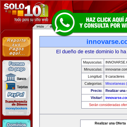
innovarse.c
El dueño de este dominio lo ha
Mayusculas:
INNOVARSE
Minusculas:
innovarse.co
Longitud:
9 caracteres
Categorias:
Miscelaneas (
Precio:
Realizar una 
Visitar!
innovarse.c
Serán consideradas ofer
Realizar una Oferta