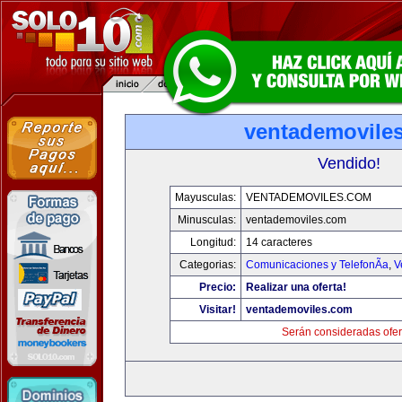
ventademovile
Vendido!
Mayusculas:
VENTADEMOVILES.COM
Minusculas:
ventademoviles.com
Longitud:
14 caracteres
Categorias:
Comunicaciones y TelefonÃ­a
,
V
Precio:
Realizar una oferta!
Visitar!
ventademoviles.com
Serán consideradas ofer