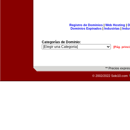
Registro de Dominios
|
Web Hosting
|
D
Dominios Expirados
|
Industrias
|
Indu
Categorías de Dominio:
[Pág. princi
** Precios expre
© 2002/2022 Solo10.com