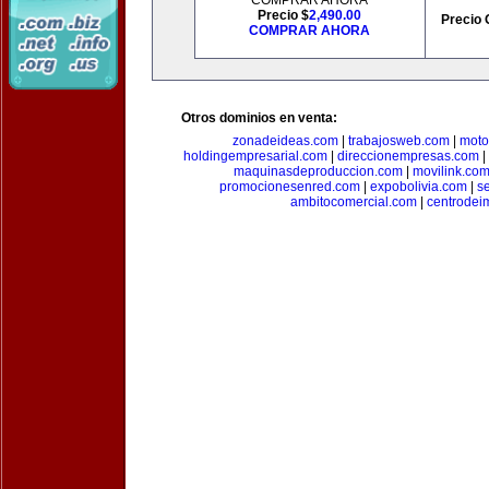
COMPRAR AHORA
Precio $
2,490.00
Precio 
COMPRAR AHORA
Otros dominios en venta:
zonadeideas.com
|
trabajosweb.com
|
moto
holdingempresarial.com
|
direccionempresas.com
|
maquinasdeproduccion.com
|
movilink.co
promocionesenred.com
|
expobolivia.com
|
s
ambitocomercial.com
|
centrode