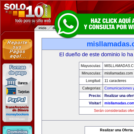
misllamadas
El dueño de este dominio lo ha
Mayusculas:
MISLLAMADAS.
Minusculas:
misllamadas.com
Longitud:
11 caracteres
Categorias:
Comunicaciones y
Precio:
Realizar una ofer
Visitar!
misllamadas.co
Serán consideradas ofer
Realizar una Oferta