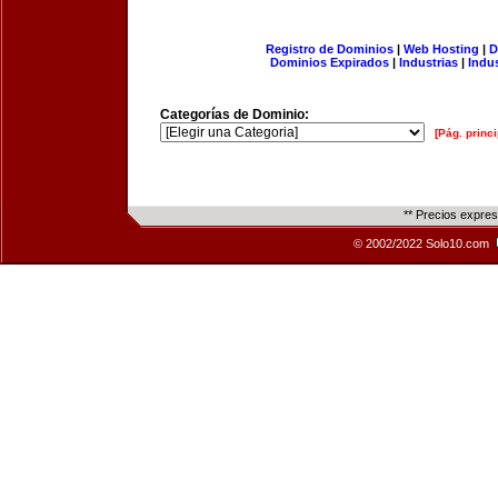
Registro de Dominios
|
Web Hosting
|
D
Dominios Expirados
|
Industrias
|
Indu
Categorías de Dominio:
[Pág. princi
** Precios expre
© 2002/2022 Solo10.com