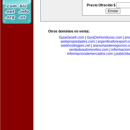
Precio Ofrecido $
Otros dominios en venta:
GuiaGesell.com
|
GuiaDeHonduras.com
|
pr
webpropiedades.com
|
argentinaforexport.
webhostingpro.net
|
asesoriasdenegocios.
ventadeautomoviles.com
|
informacio
informaciondemercados.com
|
publicid