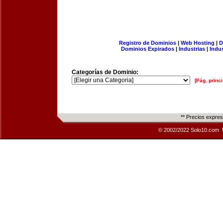
Registro de Dominios
|
Web Hosting
|
D
Dominios Expirados
|
Industrias
|
Indu
Categorías de Dominio:
[Pág. princi
** Precios expre
© 2002/2022 Solo10.com