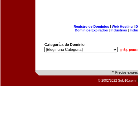
Registro de Dominios
|
Web Hosting
|
D
Dominios Expirados
|
Industrias
|
Indu
Categorías de Dominio:
[Pág. princi
** Precios expre
© 2002/2022 Solo10.com