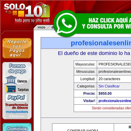
profesionalesenl
El dueño de este dominio lo ha
Mayusculas:
PROFESIONALESE
Minusculas:
profesionalesenlin
Longitud:
20 caracteres
Categorias:
Sin Clasificar
Precio:
$950.00
Visitar!
profesionalesenlin
Serán consideradas ofer
R