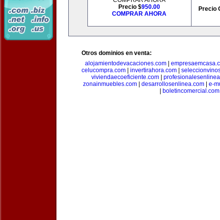
COMPRAR AHORA
Precio $
950.00
Precio 
COMPRAR AHORA
Otros dominios en venta:
alojamientodevacaciones.com
|
empresaemcasa.
celucompra.com
|
invertirahora.com
|
seleccionvino
viviendaecoeficiente.com
|
profesionalesenline
zonainmuebles.com
|
desarrollosenlinea.com
|
e-m
|
boletincomercial.com