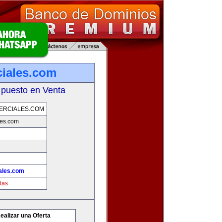
iales.com
 puesto en Venta
ERCIALES.COM
les.com
ales.com
tas
ealizar una Oferta