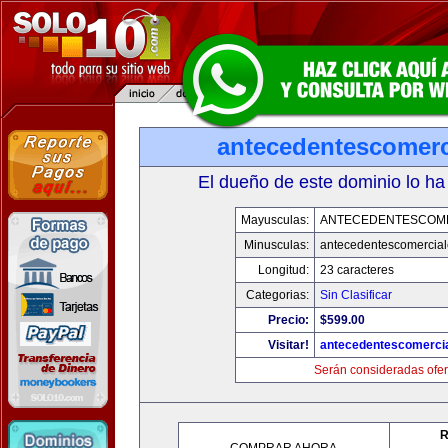
antecedentescomerc
El dueño de este dominio lo ha
Mayusculas:
ANTECEDENTESCOM
Minusculas:
antecedentescomercia
Longitud:
23 caracteres
Categorias:
Sin Clasificar
Precio:
$599.00
Visitar!
antecedentescomerci
Serán consideradas ofer
R