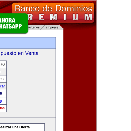
g
 puesto en Venta
ORG
g
res
icar
00
g
tas
ealizar una Oferta