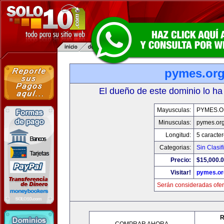
pymes.or
El dueño de este dominio lo ha
Mayusculas:
PYMES.
Minusculas:
pymes.or
Longitud:
5 caracte
Categorias:
Sin Clasif
Precio:
$15,000.
Visitar!
pymes.or
Serán consideradas ofer
R