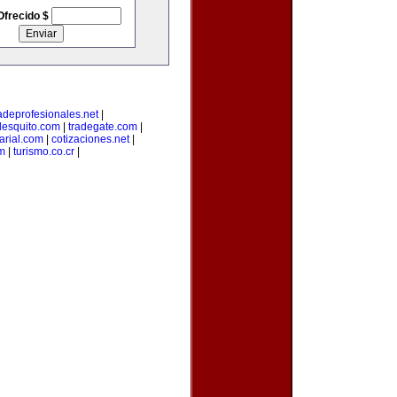
Ofrecido $
adeprofesionales.net
|
lesquito.com
|
tradegate.com
|
rial.com
|
cotizaciones.net
|
m
|
turismo.co.cr
|