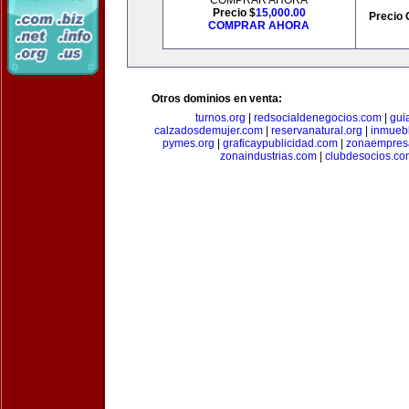
COMPRAR AHORA
Precio $
15,000.00
Precio 
COMPRAR AHORA
Otros dominios en venta:
turnos.org
|
redsocialdenegocios.com
|
gui
calzadosdemujer.com
|
reservanatural.org
|
inmueb
pymes.org
|
graficaypublicidad.com
|
zonaempresa
zonaindustrias.com
|
clubdesocios.co