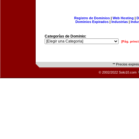
Registro de Dominios
|
Web Hosting
|
D
Dominios Expirados
|
Industrias
|
Indu
Categorías de Dominio:
[Pág. princi
** Precios expre
© 2002/2022 Solo10.com