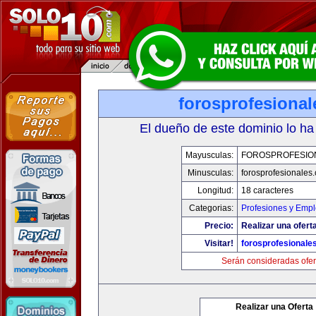
forosprofesiona
El dueño de este dominio lo ha
Mayusculas:
FOROSPROFESIO
Minusculas:
forosprofesionales
Longitud:
18 caracteres
Categorias:
Profesiones y Emp
Precio:
Realizar una oferta
Visitar!
forosprofesionale
Serán consideradas ofer
Realizar una Oferta