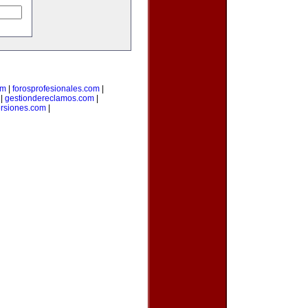
om
|
forosprofesionales.com
|
|
gestiondereclamos.com
|
ersiones.com
|