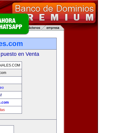
les.com
 puesto en Venta
NALES.COM
.com
leo
!
s.com
tas