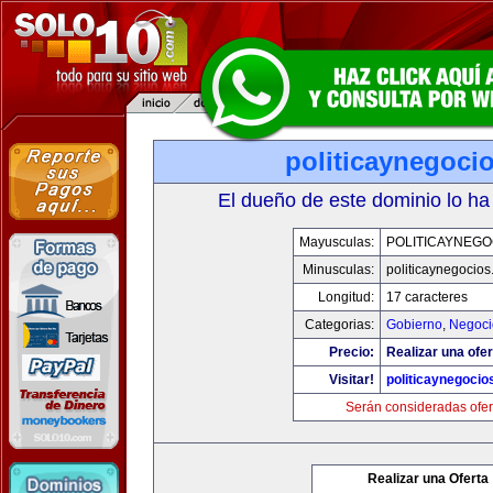
politicaynegoci
El dueño de este dominio lo ha
Mayusculas:
POLITICAYNEGO
Minusculas:
politicaynegocio
Longitud:
17 caracteres
Categorias:
Gobierno
,
Negoci
Precio:
Realizar una ofer
Visitar!
politicaynegoci
Serán consideradas ofer
Realizar una Oferta