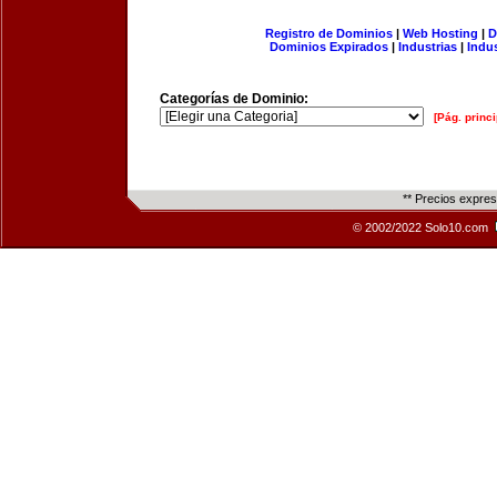
Registro de Dominios
|
Web Hosting
|
D
Dominios Expirados
|
Industrias
|
Indu
Categorías de Dominio:
[Pág. princi
** Precios expre
© 2002/2022 Solo10.com