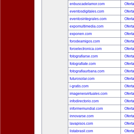
enbuscadelamor.com
Ofert
eventosdigitales.com
Ofert
eventosintegrales.com
Ofert
expomultimedia.com
Ofert
exponen.com
Ofert
forodeamigos.com
Ofert
foroelectronica.com
Ofert
fotografiarse.com
Ofert
fotografiate.com
Ofert
fotografiaurbana.com
Ofert
futurosolar.com
Ofert
i-gratis.com
Ofert
imagenesvirtuales.com
Ofert
infodirectorio.com
Ofert
informemundial.com
Ofert
innovarse.com
Ofert
lavapisos.com
Ofert
listabrasil.com
Ofert