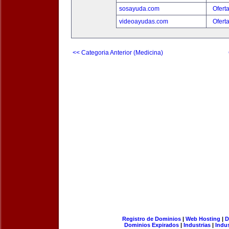
sosayuda.com
Ofert
videoayudas.com
Ofert
<< Categoria Anterior (Medicina)
Registro de Dominios
|
Web Hosting
|
D
Dominios Expirados
|
Industrias
|
Indu