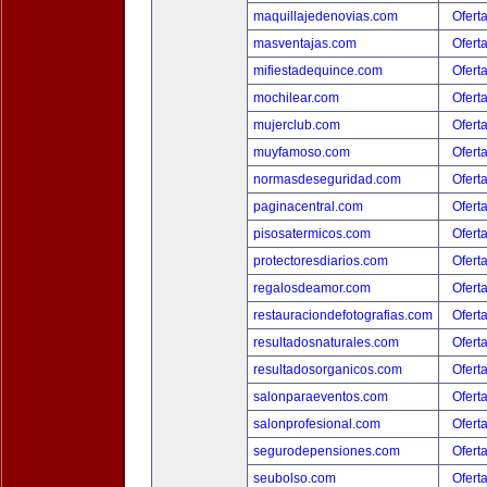
maquillajedenovias.com
Ofert
masventajas.com
Ofert
mifiestadequince.com
Ofert
mochilear.com
Ofert
mujerclub.com
Ofert
muyfamoso.com
Ofert
normasdeseguridad.com
Ofert
paginacentral.com
Ofert
pisosatermicos.com
Ofert
protectoresdiarios.com
Ofert
regalosdeamor.com
Ofert
restauraciondefotografias.com
Ofert
resultadosnaturales.com
Ofert
resultadosorganicos.com
Ofert
salonparaeventos.com
Ofert
salonprofesional.com
Ofert
segurodepensiones.com
Ofert
seubolso.com
Ofert