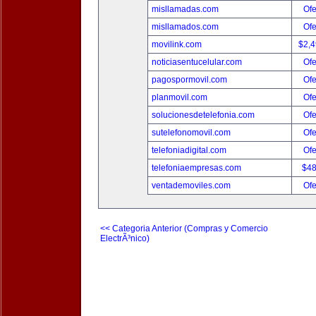
misllamadas.com
Ofe
misllamados.com
Ofe
movilink.com
$2,
noticiasentucelular.com
Ofe
pagospormovil.com
Ofe
planmovil.com
Ofe
solucionesdetelefonia.com
Ofe
sutelefonomovil.com
Ofe
telefoniadigital.com
Ofe
telefoniaempresas.com
$4
ventademoviles.com
Ofe
<< Categoria Anterior (Compras y Comercio
ElectrÃ³nico)