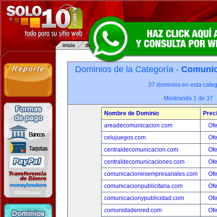
Dominios de la Categoría -
Comunica
37 dominios en esta categ
Mostrando 1 de 37
Nombre de Dominio
Prec
areadecomunicacion.com
Ofe
celujuegos.com
Ofe
centraldecomunicacion.com
Ofe
centraldecomunicaciones.com
Ofe
comunicacionesempresariales.com
Ofe
comunicacionpublicitaria.com
Ofe
comunicacionypublicidad.com
Ofe
comunidadenred.com
Ofe