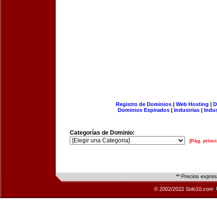
Registro de Dominios
|
Web Hosting
|
D
Dominios Expirados
|
Industrias
|
Indu
Categorías de Dominio:
[Pág. princi
** Precios expre
© 2002/2022 Solo10.com