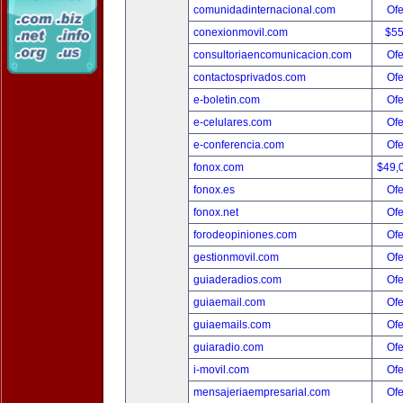
comunidadinternacional.com
Ofe
conexionmovil.com
$5
consultoriaencomunicacion.com
Ofe
contactosprivados.com
Ofe
e-boletin.com
Ofe
e-celulares.com
Ofe
e-conferencia.com
Ofe
fonox.com
$49,
fonox.es
Ofe
fonox.net
Ofe
forodeopiniones.com
Ofe
gestionmovil.com
Ofe
guiaderadios.com
Ofe
guiaemail.com
Ofe
guiaemails.com
Ofe
guiaradio.com
Ofe
i-movil.com
Ofe
mensajeriaempresarial.com
Ofe